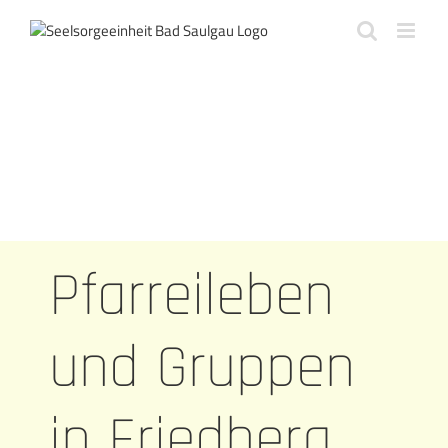
Zum
Inhalt
springen
Pfarreileben
und Gruppen
in Friedberg