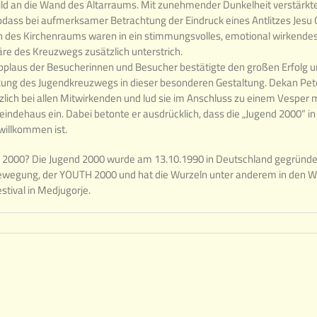
ld an die Wand des Altarraums. Mit zunehmender Dunkelheit verstärkte
odass bei aufmerksamer Betrachtung der Eindruck eines Antlitzes Jesu C
n des Kirchenraums waren in ein stimmungsvolles, emotional wirkendes 
e des Kreuzwegs zusätzlich unterstrich.
plaus der Besucherinnen und Besucher bestätigte den großen Erfolg u
kung des Jugendkreuzwegs in dieser besonderen Gestaltung. Dekan Pet
zlich bei allen Mitwirkenden und lud sie im Anschluss zu einem Vesper
indehaus ein. Dabei betonte er ausdrücklich, dass die „Jugend 2000“ i
 willkommen ist.
d 2000? Die Jugend 2000 wurde am 13.10.1990 in Deutschland gegründet. S
Bewegung, der YOUTH 2000 und hat die Wurzeln unter anderem in den 
tival in Medjugorje.