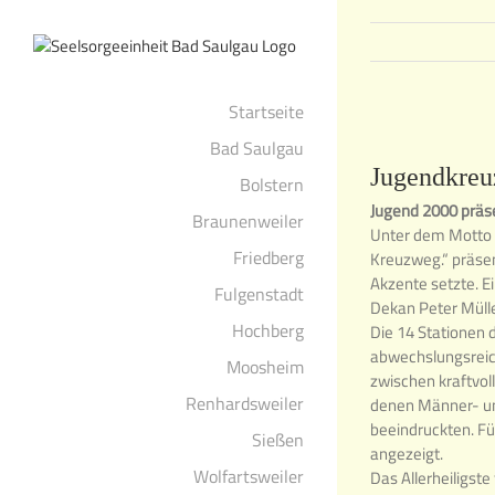
Zum
Inhalt
springen
Startseite
Zeige
Bad Saulgau
grösseres
Jugendkreuz
Bolstern
Bild
Jugend 2000 präs
Braunenweiler
Unter dem Motto „
Friedberg
Kreuzweg.“ präse
Akzente setzte. 
Fulgenstadt
Dekan Peter Mülle
Hochberg
Die 14 Stationen 
abwechslungsreic
Moosheim
zwischen kraftvol
Renhardsweiler
denen Männer- u
beeindruckten. Fü
Sießen
angezeigt.
Wolfartsweiler
Das Allerheiligste