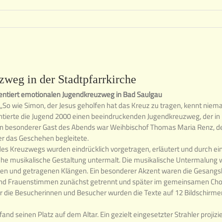
weg in der Stadtpfarrkirche
entiert emotionalen Jugendkreuzweg in Bad Saulgau
So wie Simon, der Jesus geholfen hat das Kreuz zu tragen, kennt niem
ntierte die Jugend 2000 einen beeindruckenden Jugendkreuzweg, der in
Ein besonderer Gast des Abends war Weihbischof Thomas Maria Renz, 
r das Geschehen begleitete.
des Kreuzwegs wurden eindrücklich vorgetragen, erläutert und durch ei
he musikalische Gestaltung untermalt. Die musikalische Untermalung 
len und getragenen Klängen. Ein besonderer Akzent waren die Gesangsb
nd Frauenstimmen zunächst getrennt und später im gemeinsamen Ch
r die Besucherinnen und Besucher wurden die Texte auf 12 Bildschirm
 fand seinen Platz auf dem Altar. Ein gezielt eingesetzter Strahler projizi