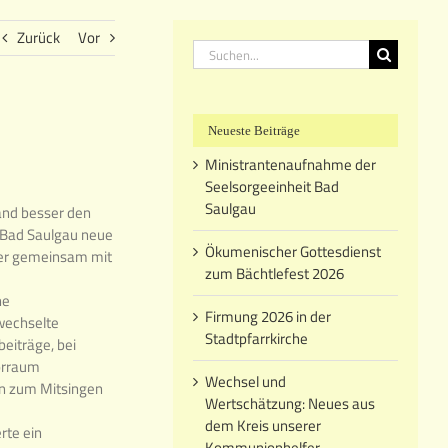
Zurück
Vor
Suche
nach:
Neueste Beiträge
Ministrantenaufnahme der
Seelsorgeeinheit Bad
Saulgau
and besser den
 Bad Saulgau neue
Ökumenischer Gottesdienst
der gemeinsam mit
zum Bächtlefest 2026
ne
Firmung 2026 in der
wechselte
Stadtpfarrkirche
eiträge, bei
orraum
Wechsel und
en zum Mitsingen
Wertschätzung: Neues aus
dem Kreis unserer
erte ein
Kommunionhelfer