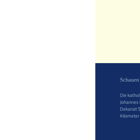
Schauen 
Die katho
Johannes 
Dekanat S
Kilometer