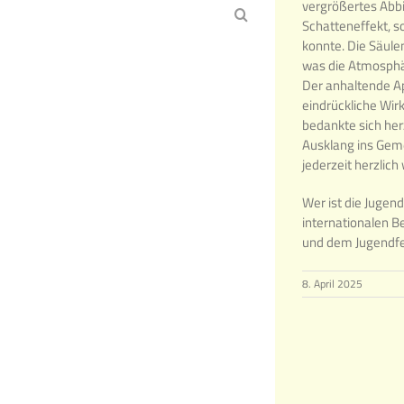
vergrößertes Abbi
Schatteneffekt, s
konnte. Die Säule
was die Atmosphär
Der anhaltende Ap
eindrückliche Wir
bedankte sich her
Ausklang ins Geme
jederzeit herzlich
Wer ist die Jugen
internationalen 
und dem Jugendfes
8. April 2025